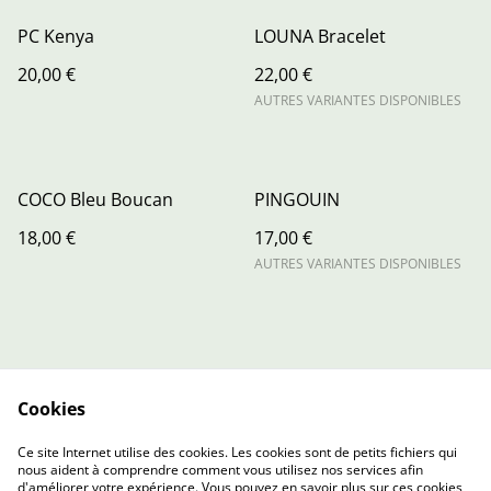
PC Kenya
LOUNA Bracelet
20,00 €
22,00 €
AUTRES VARIANTES DISPONIBLES
COCO Bleu Boucan
PINGOUIN
18,00 €
17,00 €
AUTRES VARIANTES DISPONIBLES
Cookies
Contact Us
Legal Terms
Ce site Internet utilise des cookies. Les cookies sont de petits fichiers qui
Privacy Policy
Cookie Policy
nous aident à comprendre comment vous utilisez nos services afin
d'améliorer votre expérience. Vous pouvez en savoir plus sur ces cookies