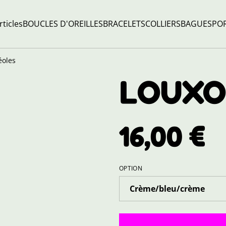
rticles
BOUCLES D'OREILLES
BRACELETS
COLLIERS
BAGUES
POR
oles
LOUXOR
16,00 €
OPTION