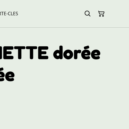
TE-CLES
ETTE dorée
ée