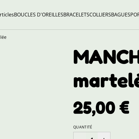
rticles
BOUCLES D'OREILLES
BRACELETS
COLLIERS
BAGUES
POR
lée
MANCH
martel
25,00 €
QUANTITÉ