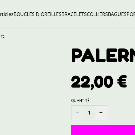
rticles
BOUCLES D'OREILLES
BRACELETS
COLLIERS
BAGUES
POR
rt
PALERM
22,00 €
QUANTITÉ